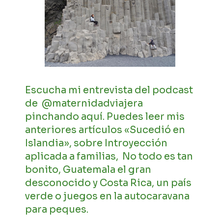
Escucha mi entrevista del podcast
de @maternidadviajera
pinchando aquí
. Puedes leer mis
anteriores
artículos «Sucedió en
Islandia»
, sobre
Introyección
aplicada a familias
,
No todo es tan
bonito
,
Guatemala el gran
desconocido
y
Costa Rica, un país
verde
o
juegos en la autocaravana
para peques
.