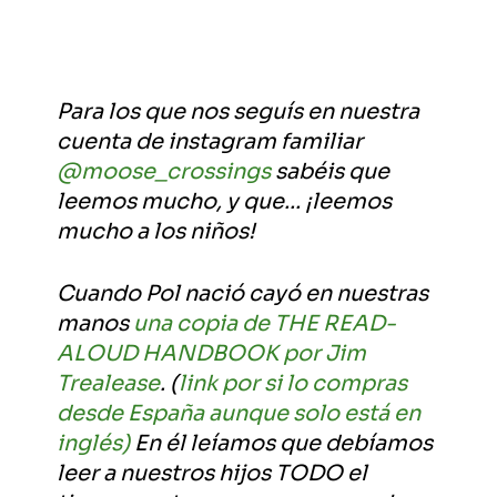
Para los que nos seguís en nuestra
cuenta de instagram familiar
@moose_crossings
sabéis que
leemos mucho, y que... ¡leemos
mucho a los
niño
s!
Cuando Pol nació cayó en nuestras
manos
una copia de THE READ-
ALOUD HANDBOOK por Jim
Trealease
. (
link por si lo compras
desde España aunque solo está en
inglés)
En él leíamos que debíamos
leer a nuestros hijos TODO el