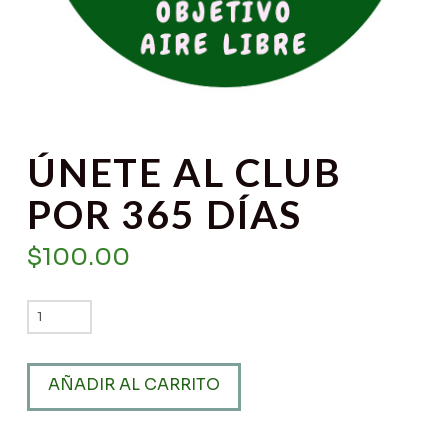
ÚNETE AL CLUB
POR 365 DÍAS
$
100.00
Únete
al
club
AÑADIR AL CARRITO
por