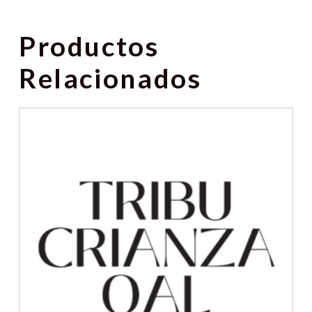
365
días
Productos
cantidad
Relacionados