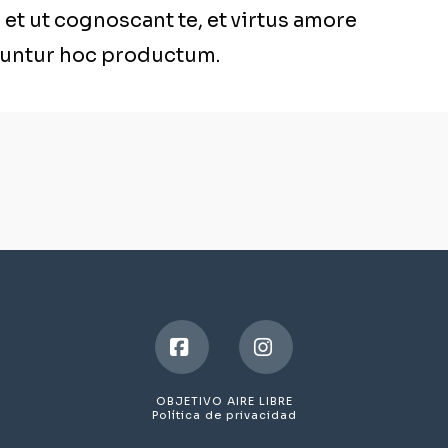
et ut cognoscant te, et virtus amore
tuntur hoc productum.
Facebook
Instagram
OBJETIVO AIRE LIBRE
Política de privacidad