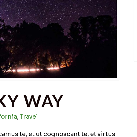
LKY WAY
fornia
,
Travel
mus te, et ut cognoscant te, et virtus